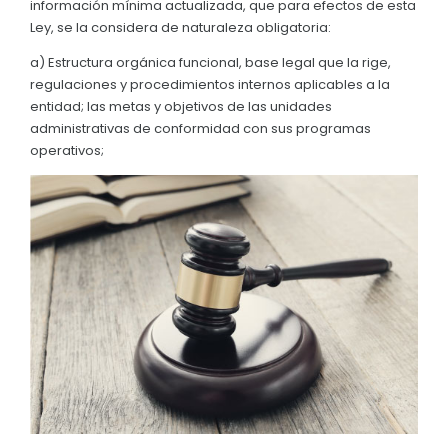
información mínima actualizada, que para efectos de esta
Convocatorias
Ley, se la considera de naturaleza obligatoria:
GESTIÓN ADMINISTRATIVA
a) Estructura orgánica funcional, base legal que la rige,
regulaciones y procedimientos internos aplicables a la
Plan de desarrollo y Ordenamiento Territorial - PD
entidad; las metas y objetivos de las unidades
administrativas de conformidad con sus programas
Plan Anual Contratación - PAC
operativos;
Plan Operativo Anual - POA
Convenios Institucionales
PRESUPUESTO: EJECUCIÓN Y REPORTES
Cédulas presupuestarias y balances
Procesos de contratación
Ejecución Presupuestaria
Obras y proyectos