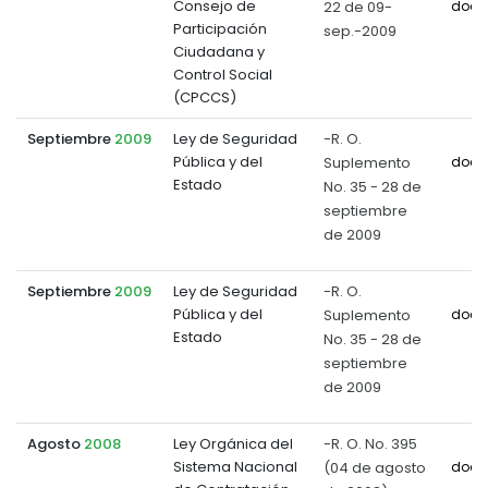
Consejo de
22 de 09-
docu
Participación
sep.-2009
Ciudadana y
Control Social
(CPCCS)
Septiembre
2009
Ley de Seguridad
-R. O.
Pública y del
Suplemento
docu
Estado
No. 35 - 28 de
septiembre
de 2009
Septiembre
2009
Ley de Seguridad
-R. O.
Pública y del
Suplemento
docu
Estado
No. 35 - 28 de
septiembre
de 2009
Agosto
2008
Ley Orgánica del
-R. O. No. 395
Sistema Nacional
(04 de agosto
docu