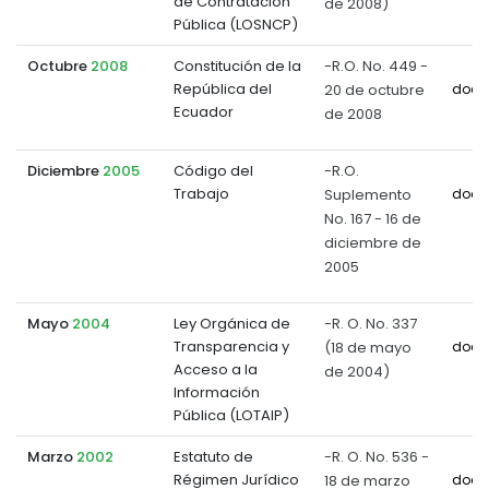
de Contratación
de 2008)
Pública (LOSNCP)
Octubre
2008
Constitución de la
-R.O. No. 449 -
República del
20 de octubre
docu
Ecuador
de 2008
Diciembre
2005
Código del
-R.O.
Trabajo
Suplemento
docu
No. 167 - 16 de
diciembre de
2005
Mayo
2004
Ley Orgánica de
-R. O. No. 337
Transparencia y
(18 de mayo
docu
Acceso a la
de 2004)
Información
Pública (LOTAIP)
Marzo
2002
Estatuto de
-R. O. No. 536 -
Régimen Jurídico
18 de marzo
docu