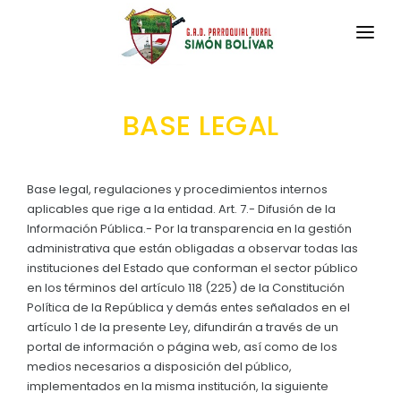
INICIO
BASE LEGAL
LA PARROQUIA
RESEÑA HISTÓRICA
GAD
Base legal, regulaciones y procedimientos internos
Historia Antigua
aplicables que rige a la entidad. Art. 7.- Difusión de la
TRANSPARENCIA
Información Pública.- Por la transparencia en la gestión
Historia Actual
administrativa que están obligadas a observar todas las
GESTIÓN Y PRESUPUESTO
instituciones del Estado que conforman el sector público
Símbolos Cívicos
en los términos del artículo 118 (225) de la Constitución
GESTIÓN INSTITUCIONAL
MECANISMOS DE PARTICIPACIÓN
GEOGRAFÍA
Política de la República y demás entes señalados en el
Sesiones Ordinarias
artículo 1 de la presente Ley, difundirán a través de un
TURISMO
Ubicación
CIUDADANÍA ACTIVA
portal de información o página web, así como de los
Sesiones Extraordinarias
medios necesarios a disposición del público,
Clima
Solicitud de acceso información pública
implementados en la misma institución, la siguiente
Resoluciones
NEW