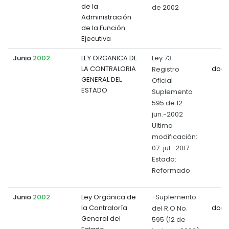
de la
de 2002
Administración
de la Función
Ejecutiva
Junio
2002
LEY ORGANICA DE
Ley 73
LA CONTRALORIA
Registro
docu
GENERAL DEL
Oficial
ESTADO
Suplemento
595 de 12-
jun.-2002
Ultima
modificación:
07-jul.-2017
Estado:
Reformado
Junio
2002
Ley Orgánica de
-Suplemento
la Contraloría
del R.O No.
docu
General del
595 (12 de