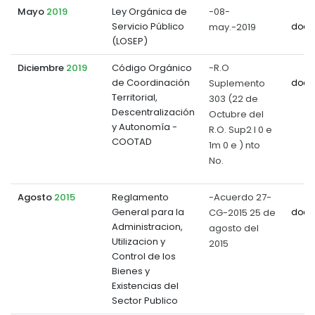
Mayo
2019
Ley Orgánica de
-08-
Servicio Público
may.-2019
docu
(LOSEP)
Diciembre
2019
Código Orgánico
-R.O
de Coordinación
Suplemento
docu
Territorial,
303 (22 de
Descentralización
Octubre del
y Autonomía -
R.O. Sup2 l 0 e
COOTAD
1m 0 e ) nto
No.
Agosto
2015
Reglamento
-Acuerdo 27-
General para la
CG-2015 25 de
docu
Administracion,
agosto del
Utilizacion y
2015
Control de los
Bienes y
Existencias del
Sector Publico