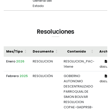
General del
Estado
Resoluciones
Mes/Tipo
Documento
Contenido
Archi
Enero
2026
RESOLUCION
RESOLUCION_PAC-
Ve
14ene
docum
Febrero
2025
RESOLUCIÓN
GOBIERNO
Ve
AUTONOMO
docum
DESCENTRALIZADO
PARROQUIAL DE
SIMON BOLIVAR
RESOLUCION
COPAE-GADPRSB-