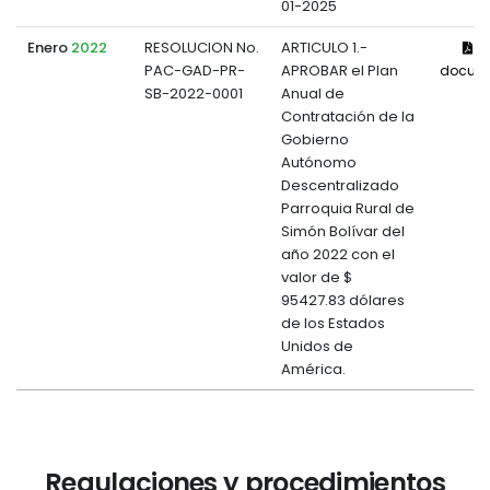
01-2025
Enero
2022
RESOLUCION No.
ARTICULO 1.-
Ve
PAC-GAD-PR-
APROBAR el Plan
docum
SB-2022-0001
Anual de
Contratación de la
Gobierno
Autónomo
Descentralizado
Parroquia Rural de
Simón Bolívar del
año 2022 con el
valor de $
95427.83 dólares
de los Estados
Unidos de
América.
Regulaciones y procedimientos