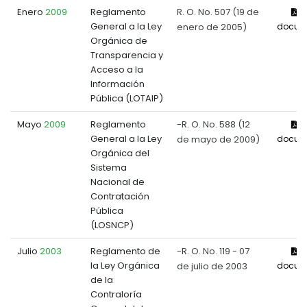
Enero
2009
Reglamento
R. O. No. 507 (19 de
V
General a la Ley
enero de 2005)
docum
Orgánica de
Transparencia y
Acceso a la
Información
Pública (LOTAIP)
Mayo
2009
Reglamento
-R. O. No. 588 (12
V
General a la Ley
de mayo de 2009)
docum
Orgánica del
Sistema
Nacional de
Contratación
Pública
(LOSNCP)
Julio
2003
Reglamento de
-R. O. No. 119 - 07
V
la Ley Orgánica
de julio de 2003
docum
de la
Contraloría