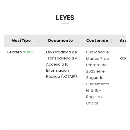
LEYES
Mes/Tipo
Documento
Contenido
Arch
Febrero
2023
Ley Orgánica de
Publicada el
Transparencia y
Martes 7 de
docu
Acceso a la
febrero de
Información
2023 en el
Pública (LOTAIP)
Segundo
Suplemento
Nº 245 -
Registro
Oficial