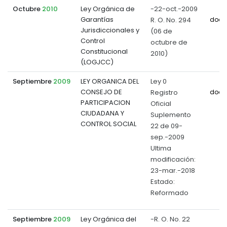
Octubre
2010
Ley Orgánica de
-22-oct.-2009
Garantías
R. O. No. 294
docu
Jurisdiccionales y
(06 de
Control
octubre de
Constitucional
2010)
(LOGJCC)
Septiembre
2009
LEY ORGANICA DEL
Ley 0
CONSEJO DE
Registro
docu
PARTICIPACION
Oficial
CIUDADANA Y
Suplemento
CONTROL SOCIAL
22 de 09-
sep.-2009
Ultima
modificación:
23-mar.-2018
Estado:
Reformado
Septiembre
2009
Ley Orgánica del
-R. O. No. 22