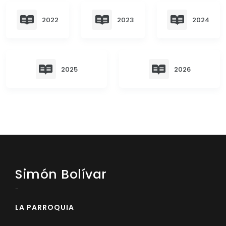
Convocatorias
2022
2023
2024
GESTIÓN ADMINISTRATIVA
Plan de desarrollo y Ordenamiento Territorial - PD
Plan Anual Contratación - PAC
2025
2026
Plan Operativo Anual - POA
Convenios Institucionales
PRESUPUESTO: EJECUCIÓN Y REPORTES
Cédulas presupuestarias y balances
Procesos de contratación
Simón Bolívar
Ejecución Presupuestaria
-
Obras y proyectos
LA PARROQUIA