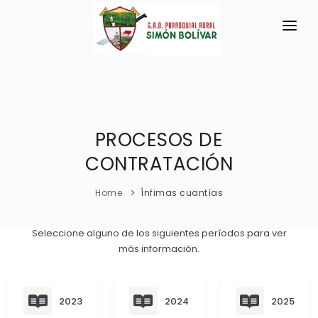
INICIO
LA PARROQUIA
RESEÑA HISTÓRICA
PROCESOS DE
GAD
CONTRATACIÓN
Historia Antigua
TRANSPARENCIA
Historia Actual
Home
Ínfimas cuantías
GESTIÓN Y PRESUPUESTO
Símbolos Cívicos
GESTIÓN INSTITUCIONAL
MECANISMOS DE PARTICIPACIÓN
Seleccione alguno de los siguientes períodos para ver
GEOGRAFÍA
más información.
Sesiones Ordinarias
TURISMO
Ubicación
CIUDADANÍA ACTIVA
Sesiones Extraordinarias
Clima
Solicitud de acceso información pública
2023
2024
2025
Resoluciones
NEW